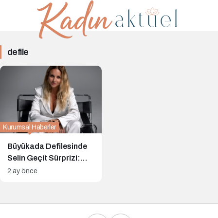
defile
defile
Haberleri
Kurumsal Haberler
Büyükada Defilesinde
Selin Geçit Sürprizi:
Tuba Ergin Tasarımları
2 ay önce
Podyumda Müzikle
Buluşuyor mu?