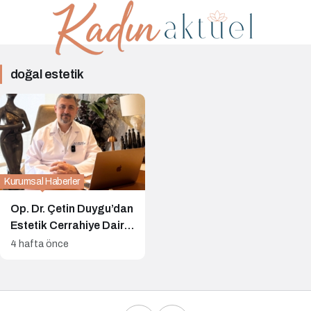
doğal
doğal estetik
estetik
Haberleri
Kurumsal Haberler
Op. Dr. Çetin Duygu’dan
Estetik Cerrahiye Dair
Önemli Uyarı: Sosyal
4 hafta önce
Medya Filtreleri
Gerçekçi Olmayan
Beklentiler Yaratıyor