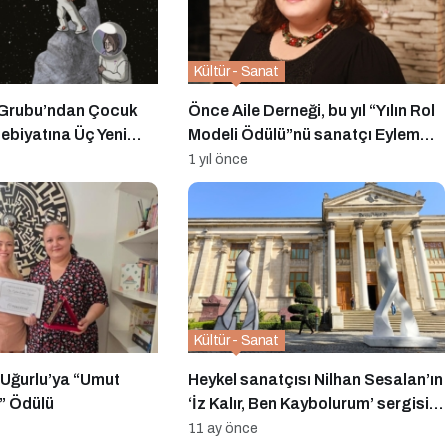
Kültür - Sanat
 Grubu’ndan Çocuk
Önce Aile Derneği, bu yıl “Yılın Rol
ebiyatına Üç Yeni
Modeli Ödülü”nü sanatçı Eylem
n
Erdem Uğurlu’ya verdi
1 yıl önce
Kültür - Sanat
Uğurlu’ya “Umut
Heykel sanatçısı Nilhan Sesalan’ın
” Ödülü
‘İz Kalır, Ben Kaybolurum’ sergisi
ziyaretçilerini bekliyor
11 ay önce