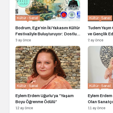
Kültür - Sanat
Kültür - Sanat
Bodrum, Ege’nin İki Yakasını Kültür
Tudem Yayın
Festivaliyle Buluşturuyor: Dostluk
ve Gençlik Ed
ve Barış Vurgusu
Ödüllü Roma
3 ay önce
2 ay önce
Kültür - Sanat
Kültür - Sanat
Eylem Erdem Uğurlu’ya “Yaşam
Eylem Erdem 
Boyu Öğrenme Ödülü”
Olan Sanatçı
12 ay önce
11 ay önce