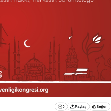
0
Paylaş
Beğen