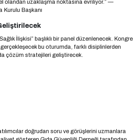
msel olandan uzaklaşma noktasına evriliyor.” —
ma Kurulu Başkanı
Geliştirilecek
ık İlişkisi” başlıklı bir panel düzenlenecek. Kongre
erçekleşecek bu oturumda, farklı disiplinlerden
da çözüm stratejileri geliştirecek.
atılımcılar doğrudan soru ve görüşlerini uzmanlara
aaliyet gösteren Gıda Güvenliği Derneği tarafından