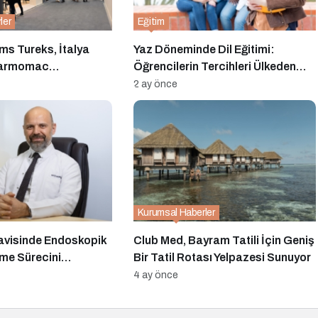
ler
Eğitim
Tureks, İtalya
Yaz Döneminde Dil Eğitimi:
Marmomac
Öğrencilerin Tercihleri Ülkeden
lgi Odağı Oldu
Şehre Kayıyor, Detaylı Analizler
2 ay önce
Öne Çıkıyor
Kurumsal Haberler
davisinde Endoskopik
Club Med, Bayram Tatili İçin Geniş
şme Sürecini
Bir Tatil Rotası Yelpazesi Sunuyor
4 ay önce