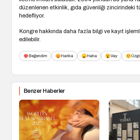
düzenlenen etkinlik, gıda güvenliği zincirindeki
hedefliyor.
Kongre hakkında daha fazla bilgi ve kayıt işleml
edilebilir.
Beğendim
Harika
Haha
Vay
Üzg
Benzer Haberler