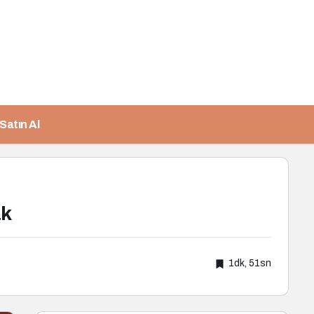
Satın Al
ak
1dk, 51sn