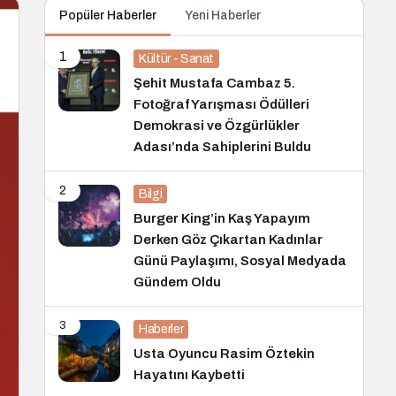
Popüler Haberler
Yeni Haberler
1
Kültür - Sanat
Şehit Mustafa Cambaz 5.
Fotoğraf Yarışması Ödülleri
Demokrasi ve Özgürlükler
Adası’nda Sahiplerini Buldu
2
Bilgi
Burger King’in Kaş Yapayım
Derken Göz Çıkartan Kadınlar
Günü Paylaşımı, Sosyal Medyada
Gündem Oldu
3
Haberler
Usta Oyuncu Rasim Öztekin
Hayatını Kaybetti