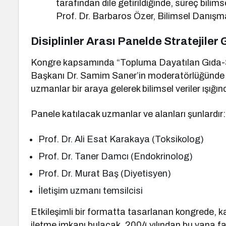
tarafından dile getirildiğinde, süreç bili
Prof. Dr. Barbaros Özer, Bilimsel Danış
Disiplinler Arası Panelde Stratejiler 
Kongre kapsamında “Topluma Dayatılan Gıda-Sağl
Başkanı Dr. Samim Saner’in moderatörlüğünde g
uzmanlar bir araya gelerek bilimsel veriler ışığın
Panele katılacak uzmanlar ve alanları şunlardır:
Prof. Dr. Ali Esat Karakaya (Toksikolog)
Prof. Dr. Taner Damcı (Endokrinolog)
Prof. Dr. Murat Baş (Diyetisyen)
İletişim uzmanı temsilcisi
Etkileşimli bir formatta tasarlanan kongrede, k
iletme imkanı bulacak. 2004 yılından bu yana f