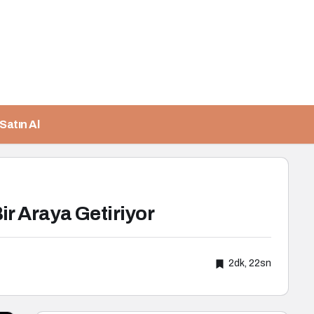
Satın Al
ir Araya Getiriyor
2dk, 22sn