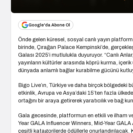
Google'da Abone Ol
Önde gelen küresel, sosyal canlı yayın platfor
birinde, Çırağan Palace Kempinski’de, gerçekleş
Galası 2025’i mutlulukla duyuruyor. “Canlı Anla
yayınların kültürler arasında köprü kurma, içerik 
dünyada anlamlı bağlar kurabilme gücünü kutlu
Bigo Live’ın, Türkiye ve daha birçok bölgedeki
etkinlik, Avrupa ve Asya’daki 15’ten fazla ülkede
ortağını bir araya getirerek yaratıcılık ve bağ ku
Gala gecesinde, platformun en etkili ve ilham v
Year GALA Influencer Winners, Mid-Year GALA 
çeşitli katagorilerde ödüllerle onurlandırılacak.