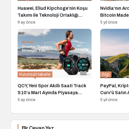
Huawei, Eliud Kipchoge’nin Koşu
Nvidia’nın A
Takımı ile Teknoloji Ortaklığı
Bitcoin Maden
Kurdu
Çıkarabilir
6 ay önce
5 yıl önce
Kurumsal Haberler
Bilgi
QCY, Yeni Spor Akıllı Saati Track
PayPal, Kript
S10’u Mart Ayında Piyasaya
Curv’ü Satın 
Sürecek
5 ay önce
5 yıl önce
Bir Cevap Yaz