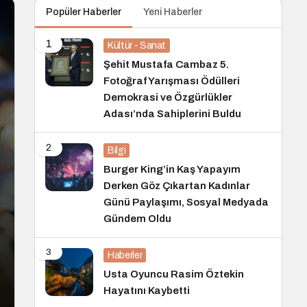
Popüler Haberler
Yeni Haberler
1
Kültür - Sanat
Şehit Mustafa Cambaz 5.
Fotoğraf Yarışması Ödülleri
Demokrasi ve Özgürlükler
Adası’nda Sahiplerini Buldu
2
Bilgi
Burger King’in Kaş Yapayım
Derken Göz Çıkartan Kadınlar
Günü Paylaşımı, Sosyal Medyada
Gündem Oldu
3
Haberler
Usta Oyuncu Rasim Öztekin
Hayatını Kaybetti