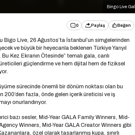
Bingo Live Ga
0
Paylaş
Beğen
mu Bigo Live, 26 Ağustos’ta İstanbul’un simgelerinden
ecek ve büyük bir heyecanla beklenen Türkiye Yarıyıl
r, Bu Kez Ekranın Ötesinde” temalı gala, canlı
üreticileri güçlendirme ve hem dijital hem de fiziksel
yor.
 büyüme sürecinde önemli bir dönüm noktası olan bu
n 200’den fazla, önde gelen içerik üreticisi ve iş
rmayı onurlandırıyor.
erici bazı sesler, Mid-Year GALA Family Winners, Mid-
Agency Winners, Mid-Year GALA Creator Winners gibi
 Kazananlara, özel olarak tasarlanmış kupa, sınırlı