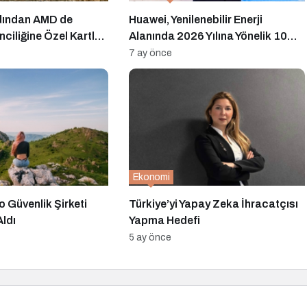
rdından AMD de
Huawei, Yenilenebilir Enerji
ciliğine Özel Kartlar
Alanında 2026 Yılına Yönelik 10
Temel Trendi Belirledi
7 ay önce
Ekonomi
o Güvenlik Şirketi
Türkiye’yi Yapay Zeka İhracatçısı
Aldı
Yapma Hedefi
5 ay önce