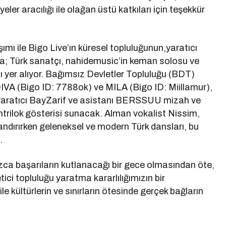
yeler aracılığı ile olağan üstü katkıları için teşekkür
ımı ile Bigo Live’ın küresel topluluğunun,yaratıcı
da; Türk sanatçı, nahidemusic’in keman solosu ve
sı yer alıyor. Bağımsız Devletler Topluluğu (BDT)
A (Bigo ID: 7788ok) ve MILA (Bigo ID: Miillamur),
k yaratıcı BayZarif ve asistanı BERSSUU mizah ve
ntrilok gösterisi sunacak. Alman vokalist Nissim,
ndırırken geleneksel ve modern Türk dansları, bu
.
ızca başarıların kutlanacağı bir gece olmasından öte,
retici topluluğu yaratma kararlılığımızın bir
ile kültürlerin ve sınırların ötesinde gerçek bağların