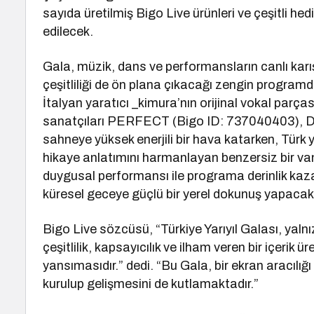
sayıda üretilmiş Bigo Live ürünleri ve çeşitli hedi
edilecek.
Gala, müzik, dans ve performansların canlı karış
çeşitliliği de ön plana çıkacağı zengin program
İtalyan yaratıcı _kimura’nın orijinal vokal parça
sanatçıları PERFECT (Bigo ID: 737040403), DIV
sahneye yüksek enerjili bir hava katarken, Tür
hikaye anlatımını harmanlayan benzersiz bir va
duygusal performansı ile programa derinlik kaza
küresel geceye güçlü bir yerel dokunuş yapacak
Bigo Live sözcüsü, “Türkiye Yarıyıl Galası, yaln
çeşitlilik, kapsayıcılık ve ilham veren bir içerik ü
yansımasıdır.” dedi. “Bu Gala, bir ekran aracılığı 
kurulup gelişmesini de kutlamaktadır.”