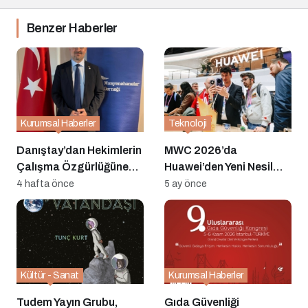
Benzer Haberler
Kurumsal Haberler
Teknoloji
Danıştay’dan Hekimlerin
MWC 2026’da
Çalışma Özgürlüğüne
Huawei’den Yeni Nesil
İlişkin Önemli Karar:
Cihazlar: Neler
4 hafta önce
5 ay önce
Kota ve İzin Kısıtlamaları
Tanıtıldı?
Yürütmesi Durduruldu
Kültür - Sanat
Kurumsal Haberler
Tudem Yayın Grubu,
Gıda Güvenliği