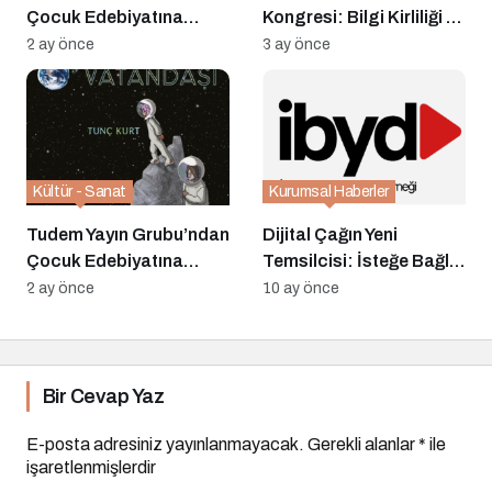
Çocuk Edebiyatına
Kongresi: Bilgi Kirliliği ve
Ödüllü Üç Yeni Roman
Algı Yönetimi Ele
2 ay önce
3 ay önce
Kazandırıyor
Alınacak
Kültür - Sanat
Kurumsal Haberler
Tudem Yayın Grubu’ndan
Dijital Çağın Yeni
Çocuk Edebiyatına
Temsilcisi: İsteğe Bağlı
Ödüllü Üç Yeni Roman:
Yayıncılar Derneği
2 ay önce
10 ay önce
Yerli Eserler ve
Uluslararası Bir Aday
Okurlarla Buluşuyor
Bir Cevap Yaz
E-posta adresiniz yayınlanmayacak.
Gerekli alanlar
*
ile
işaretlenmişlerdir