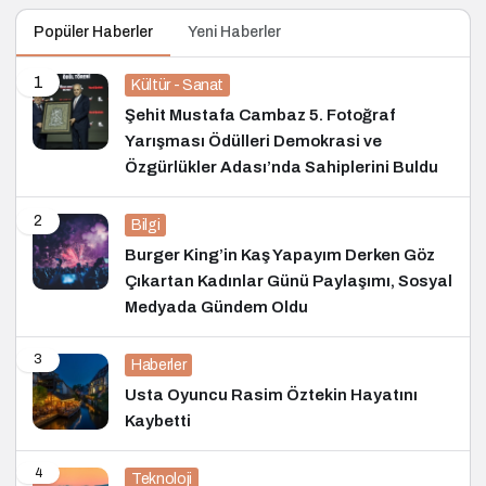
Popüler Haberler
Yeni Haberler
1
Kültür - Sanat
Şehit Mustafa Cambaz 5. Fotoğraf
Yarışması Ödülleri Demokrasi ve
Özgürlükler Adası’nda Sahiplerini Buldu
2
Bilgi
Burger King’in Kaş Yapayım Derken Göz
Çıkartan Kadınlar Günü Paylaşımı, Sosyal
Medyada Gündem Oldu
3
Haberler
Usta Oyuncu Rasim Öztekin Hayatını
Kaybetti
4
Teknoloji