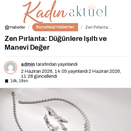
Pelin Batu’dan Samimi
0
Paylaş
Açıklamalar: Erdal İnönü
Kurumsal Haberler
Haberler
Zen Pırlanta:
Düğünlere Işıltı ve
Manevi Değer
Zen Pırlanta: Düğünlere Işıltı ve
Hayranlığından Sanata
Manevi Değer
Yolculuk
admin
tarafından yayınlandı
2 Haziran 2026, 14:05
yayınlandı
2 Haziran 2026,
11:28
güncellendi
1dk, 18sn