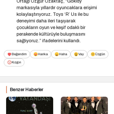
Ortağı Özgür Özaktaç, “Gokidy
markasıyla yıllardır oyuncaklara erişimi
kolaylaştırıyoruz. Toys ‘R’ Us ile bu
deneyimi daha ileri taşıyarak
çocukların oyun ve keşif odaklı bir
perakende kültürüyle buluşmasını
sağlıyoruz.” ifadelerini kullandı.
Beğendim
Harika
Haha
Vay
Üzgün
Kızgın
Benzer Haberler