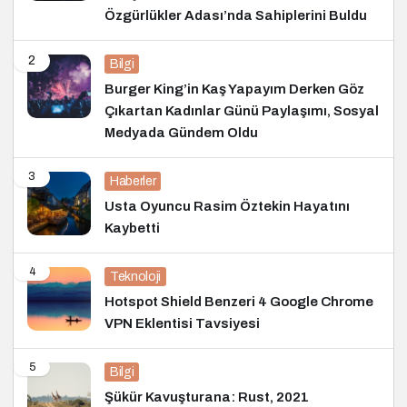
Özgürlükler Adası’nda Sahiplerini Buldu
2
Bilgi
Burger King’in Kaş Yapayım Derken Göz
Çıkartan Kadınlar Günü Paylaşımı, Sosyal
Medyada Gündem Oldu
3
Haberler
Usta Oyuncu Rasim Öztekin Hayatını
Kaybetti
4
Teknoloji
Hotspot Shield Benzeri 4 Google Chrome
VPN Eklentisi Tavsiyesi
5
Bilgi
Şükür Kavuşturana: Rust, 2021