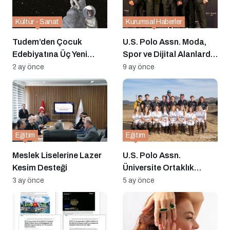
Kültür - Sanat
Kurumsal Haberler
Tudem’den Çocuk
U.S. Polo Assn. Moda,
Edebiyatına Üç Yeni
Spor ve Dijital Alanlarda
Ödüllü Roman
Uluslararası Ödüller
2 ay önce
9 ay önce
Kazandı
Eğitim
Eğitim
Meslek Liselerine Lazer
U.S. Polo Assn.
Kesim Desteği
Üniversite Ortaklık
Programı 2026
3 ay önce
5 ay önce
Sezonunda Rekor
Sayıda Takıma Destek
Veriyor