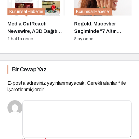
Kurumsal Haberler
Kurumsal Haberler
Media OutReach
Regold, Mücevher
Newswire, ABD Dağıtım
Seçiminde “7 Altın
Ağını ve Yapay Zekâ
Kural” Rehberini
1 hafta önce
8 ay önce
Görünürlüğünü
Yayınladı
Güçlendiriyor
Bir Cevap Yaz
E-posta adresiniz yayınlanmayacak.
Gerekli alanlar
*
ile
işaretlenmişlerdir