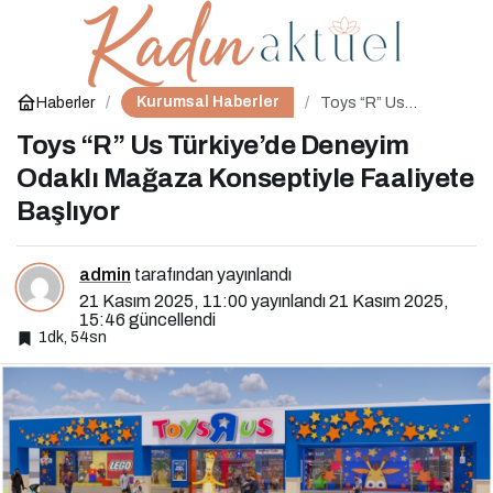
U.S. Polo Assn. Moda,
0
Paylaş
Spor ve Dijital Alanlarda
Kurumsal Haberler
Haberler
Toys “R” Us
Türkiye’de Deneyim
Odaklı Mağaza
Toys “R” Us Türkiye’de Deneyim
Uluslararası Ödüller
Konseptiyle
Faaliyete Başlıyor
Odaklı Mağaza Konseptiyle Faaliyete
Başlıyor
Kazandı
admin
tarafından yayınlandı
21 Kasım 2025, 11:00
yayınlandı
21 Kasım 2025,
15:46
güncellendi
1dk, 54sn