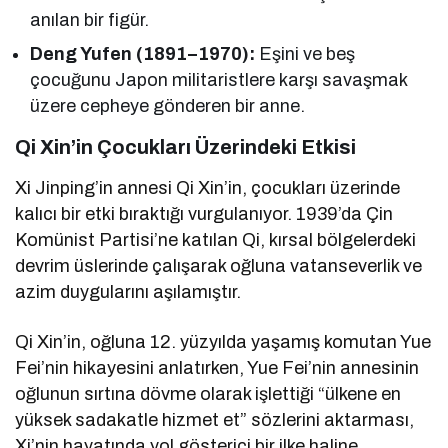
anılan bir figür.
Deng Yufen (1891–1970):
Eşini ve beş
çocuğunu Japon militaristlere karşı savaşmak
üzere cepheye gönderen bir anne.
Qi Xin’in Çocukları Üzerindeki Etkisi
Xi Jinping’in annesi Qi Xin’in, çocukları üzerinde
kalıcı bir etki bıraktığı vurgulanıyor. 1939’da Çin
Komünist Partisi’ne katılan Qi, kırsal bölgelerdeki
devrim üslerinde çalışarak oğluna vatanseverlik ve
azim duygularını aşılamıştır.
Qi Xin’in, oğluna 12. yüzyılda yaşamış komutan Yue
Fei’nin hikayesini anlatırken, Yue Fei’nin annesinin
oğlunun sırtına dövme olarak işlettiği “ülkene en
yüksek sadakatle hizmet et” sözlerini aktarması,
Xi’nin hayatında yol gösterici bir ilke haline