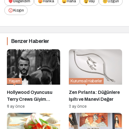
Beğendim
Harika
Haha
Vay
Üzgün
Kızgın
Benzer Haberler
Yaşam
Kurumsal Haberler
Hollywood Oyuncusu
Zen Pırlanta: Düğünlere
Terry Crews Giyim
Işıltı ve Manevi Değer
Tercihini Türk
8 ay önce
2 ay önce
Markasından Yana
Kullandı