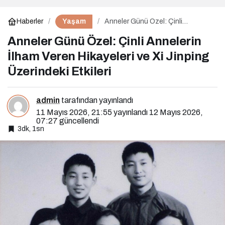
Yaşam
Haberler
Anneler Günü Özel: Çinli
Annelerin İlham Veren Hikayeleri
ve Xi Jinping Üzerindeki Etkileri
Anneler Günü Özel: Çinli Annelerin
İlham Veren Hikayeleri ve Xi Jinping
Üzerindeki Etkileri
admin
tarafından yayınlandı
11 Mayıs 2026, 21:55
yayınlandı
12 Mayıs 2026,
07:27
güncellendi
3dk, 1sn