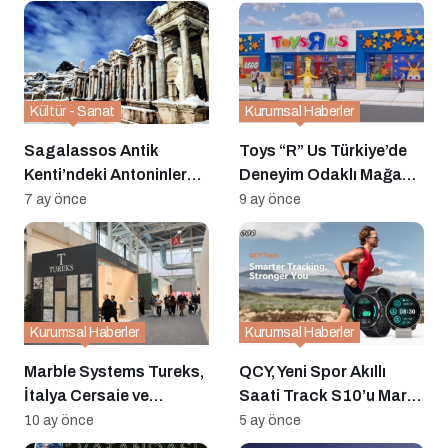
Kültür - Sanat
Kurumsal Haberler
Sagalassos Antik
Toys “R” Us Türkiye’de
Kenti’ndeki Antoninler
Deneyim Odaklı Mağaza
Çeşmesi
Konseptiyle Faaliyete
7 ay önce
9 ay önce
Restorasyonunda
Başlıyor
Orijinal Doku Korunuyor
Kurumsal Haberler
Kurumsal Haberler
Marble Systems Tureks,
QCY, Yeni Spor Akıllı
İtalya Cersaie ve
Saati Track S10’u Mart
Marmomac Fuarlarında
Ayında Piyasaya
10 ay önce
5 ay önce
İlgi Odağı Oldu
Sürecek