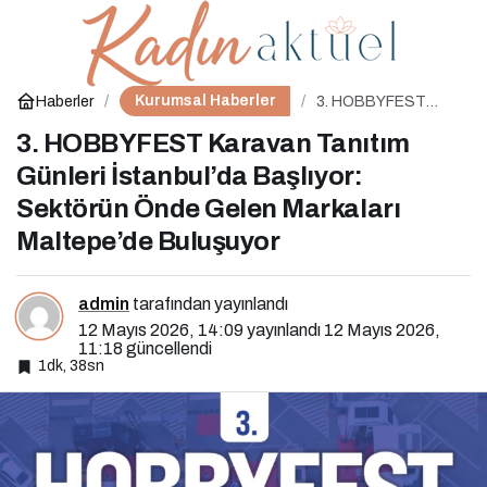
Anneler Günü Özel: Çinli
0
Paylaş
Annelerin İlham Veren
Kurumsal Haberler
Haberler
3. HOBBYFEST
Karavan Tanıtım
Günleri İstanbul’da
3. HOBBYFEST Karavan Tanıtım
Hikayeleri ve Xi Jinping
Başlıyor: Sektörün
Önde Gelen
Günleri İstanbul’da Başlıyor:
Markaları Maltepe’de
Buluşuyor
Sektörün Önde Gelen Markaları
Üzerindeki Etkileri
Maltepe’de Buluşuyor
admin
tarafından yayınlandı
12 Mayıs 2026, 14:09
yayınlandı
12 Mayıs 2026,
11:18
güncellendi
1dk, 38sn