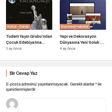
Kültür - Sanat
Kurumsal Haberler
Tudem Yayın Grubu’ndan
Yapı ve Dekorasyon
Çocuk Edebiyatına
Dünyasına Yeni Soluk:
Ödüllü Üç Yeni Roman:
DecoCasa.com.tr
2 ay önce
4 ay önce
Yerli Eserler ve
Yayında!
Uluslararası Bir Aday
Okurlarla Buluşuyor
Bir Cevap Yaz
E-posta adresiniz yayınlanmayacak.
Gerekli alanlar
*
ile
işaretlenmişlerdir