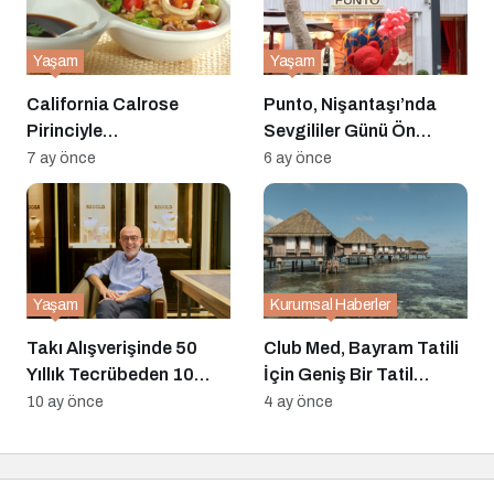
Yaşam
Yaşam
California Calrose
Punto, Nişantaşı’nda
Pirinciyle
Sevgililer Günü Ön
Hazırlanabilecek Üç
Koleksiyonunu
7 ay önce
6 ay önce
Farklı Tarif
Enstalasyonla Tanıttı
Yaşam
Kurumsal Haberler
Takı Alışverişinde 50
Club Med, Bayram Tatili
Yıllık Tecrübeden 10
İçin Geniş Bir Tatil
Altın Tavsiye
Rotası Yelpazesi
10 ay önce
4 ay önce
Sunuyor